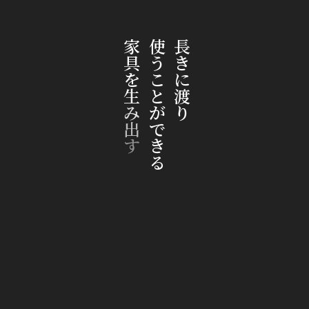
家
使
長
具
う
き
を
こ
に
生
と
渡
み
が
り
出
で
す
き
る